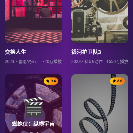
交换人生
银河护卫队3
2023
•
喜剧/奇幻
720
万播放
2023
•
科幻/动作
1650
万播放
9.4
8.6
🎬
蜘蛛侠：纵横宇宙