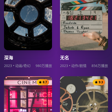
深海
无名
2023
•
动画/奇幻
980
万播放
2023
•
动作/剧情
856
万播放
8.7
9.3