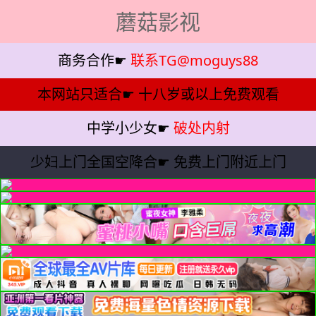
蘑菇影视
商务合作☛
联系TG@moguys88
本网站只适合☛
十八岁或以上免费观看
中学小少女☛
破处内射
少妇上门全国空降合☛
免费上门附近上门