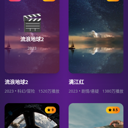
🎬
流浪地球2
2023
流浪地球2
满江红
2023
•
科幻/冒险
1520
万播放
2023
•
剧情/悬疑
1380
万播放
9
8.5